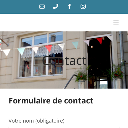
Passer
Email
Téléphone
Facebook
Instagram
au
contenu
Contact
Formulaire de contact
Votre nom (obligatoire)